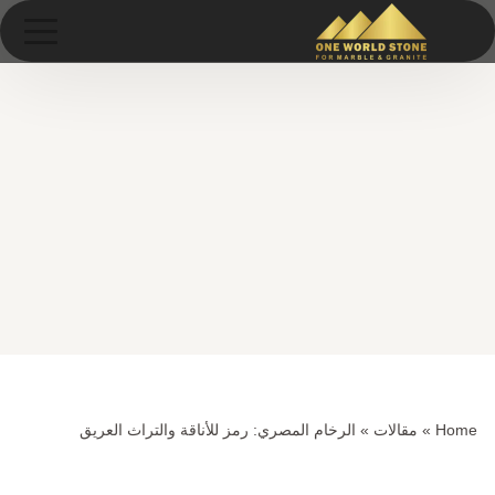
Ski
خطى
t
لى
conten
لمحتوى
Home
»
مقالات
»
الرخام المصري: رمز للأناقة والتراث العريق