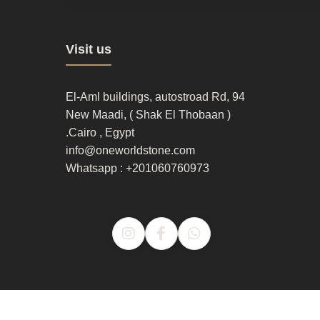
Footer
Visit us
column
3
94 El-Aml buildings, autostroad Rd,
New Maadi, ( Shak El Thobaan )
Cairo , Egypt.
info@oneworldstone.com
Whatsapp : +201060760973