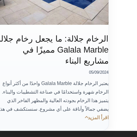
الرخام جلالة: ما يجعل رخام جلالة
Galala Marble مميزًا في
مشاريع البناء
05/09/2024
يعتبر الرخام جلالة Galala Marble واحدًا من أكثر أنواع
الرخام شهرة واستخدامًا في صناعة التشطيبات والبناء.
يتميز هذا الرخام بجودته العالية والمظهر الفاخر الذي
يضفي جمالاً وأناقة على أي مشروع. سنستكشف في هذا
اقرأ المزيد
المقال ما يجعل رخام جلالة Galala Marble مميزًا ومث
للاستخدام في مختلف المشاريع البنائية، مع التركيز على
جودته ومتطلبات السيو المهمة لتحقيق…