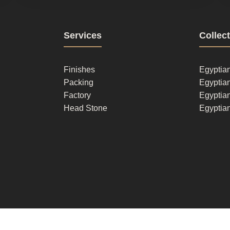
Footer
Fo
Services
Collec
column
co
2
Finishes
Egyptia
Packing
Egyptian
Factory
Egyptia
Head Stone
Egyptia