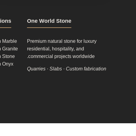
oter
tions
One World Stone
lumn
1
n Marble
Premium natural stone for luxury
 Granite
residential, hospitality, and
n Stone
commercial projects worldwide.
n Onyx
Quarries · Slabs · Custom fabrication