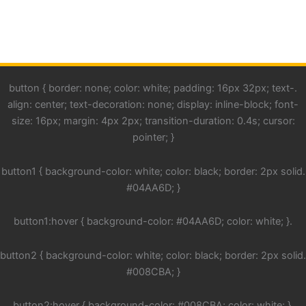
.button { border: none; color: white; padding: 16px 32px; text-
align: center; text-decoration: none; display: inline-block; font-
size: 16px; margin: 4px 2px; transition-duration: 0.4s; cursor:
pointer; }
.button1 { background-color: white; color: black; border: 2px solid
#04AA6D; }
.button1:hover { background-color: #04AA6D; color: white; }
.button2 { background-color: white; color: black; border: 2px solid
#008CBA; }
.button2:hover { background-color: #008CBA; color: white; }