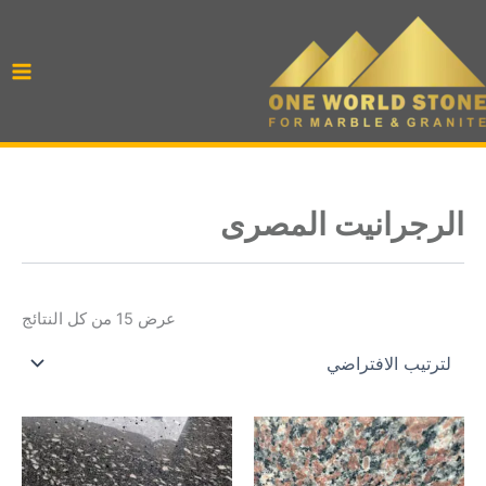
خطي
لى
لمحتوى
الرجرانيت المصرى
عرض ⁦15⁩ من كل النتائج