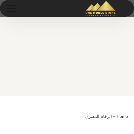
Ski
خطى
t
لى
conten
لمحتوى
Home
»
الرخام المصرى