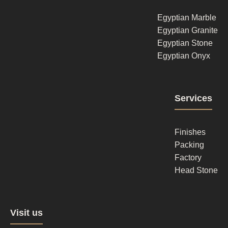
1
Egyptian Marble
Egyptian Granite
Egyptian Stone
Egyptian Onyx
Footer
Services
column
2
Finishes
Packing
Factory
Head Stone
Footer
Visit us