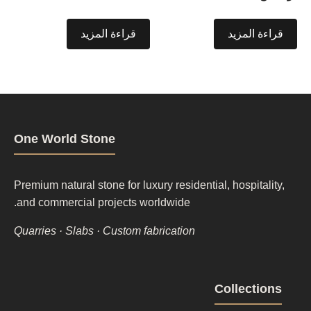
قراءة المزيد
قراءة المزيد
One World Stone
Premium natural stone for luxury residential, hospitality,
and commercial projects worldwide.
Quarries · Slabs · Custom fabrication
Footer
Collections
column