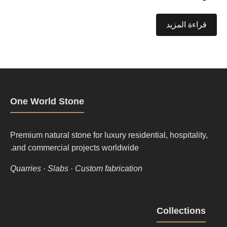
قراءة المزيد
One World Stone
Premium natural stone for luxury residential, hospitality,
and commercial projects worldwide.
Quarries · Slabs · Custom fabrication
Footer
Collections
column