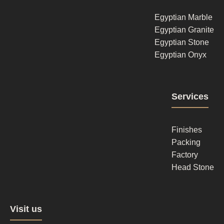
1
Egyptian Marble
Egyptian Granite
Egyptian Stone
Egyptian Onyx
Footer
Services
column
2
Finishes
Packing
Factory
Head Stone
Footer
Visit us