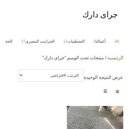
جراى دارك
All
أعمالنا
التشطيبات
الجرانيت المصرى
الحجر ا
17
11
1
الرئيسية
/ منتجات تحت الوسم “جراى دارك”
عرض النتيجة الوحيدة
☰
▦