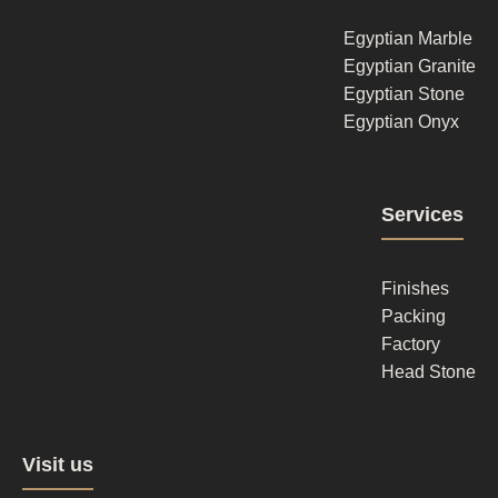
1
Egyptian Marble
Egyptian Granite
Egyptian Stone
Egyptian Onyx
Footer
Services
column
2
Finishes
Packing
Factory
Head Stone
Footer
Visit us