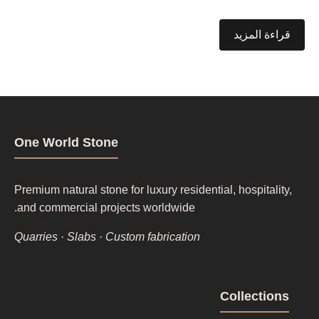
قراءة المزيد
One World Stone
Premium natural stone for luxury residential, hospitality,
and commercial projects worldwide.
Quarries · Slabs · Custom fabrication
Footer
Collections
column