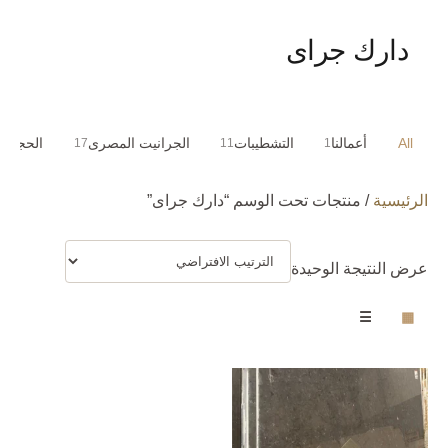
دارك جراى
All
أعمالنا
التشطيبات
الجرانيت المصرى
الحجر ا
17
11
1
الرئيسية
/ منتجات تحت الوسم “دارك جراى”
عرض النتيجة الوحيدة
☰
▦