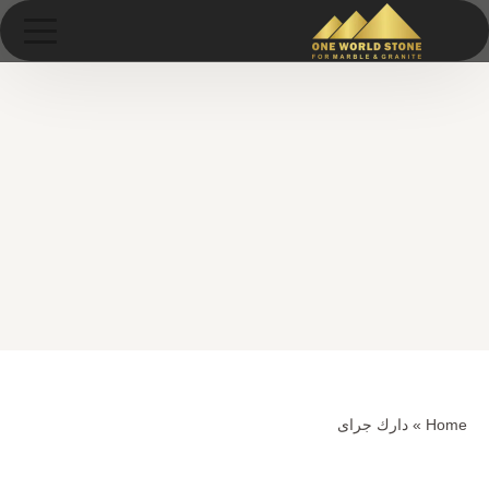
Ski
خطى
t
لى
conten
لمحتوى
Home
»
دارك جراى