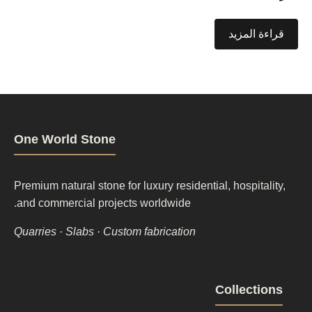
قراءة المزيد
One World Stone
Premium natural stone for luxury residential, hospitality,
and commercial projects worldwide.
Quarries · Slabs · Custom fabrication
Footer
Collections
column