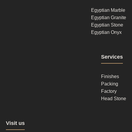
1
Egyptian Marble
Egyptian Granite
Egyptian Stone
Egyptian Onyx
Footer
Services
column
2
Finishes
Packing
Factory
Head Stone
Footer
Visit us