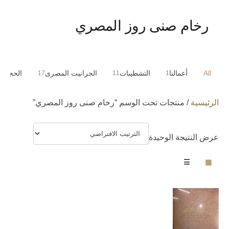
رخام صنى روز المصري
All
أعمالنا
التشطيبات
الجرانيت المصرى
الحجر ا
17
11
1
الرئيسية
/ منتجات تحت الوسم “رخام صنى روز المصري”
عرض النتيجة الوحيدة
☰
▦