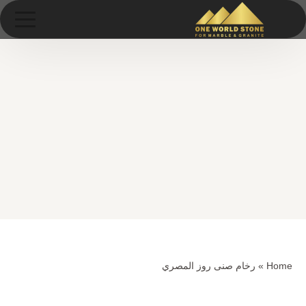
Ski
خطى
t
لى
conten
لمحتوى
Home
»
رخام صنى روز المصري