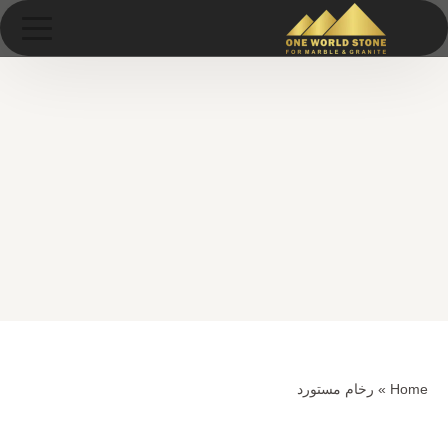
Ski
خطى
t
لى
conten
لمحتوى
Home
»
رخام مستورد