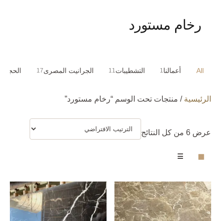
رخام مستورد
All
أعمالنا
التشطيبات
الجرانيت المصرى
الحجر ا
17
11
1
الرئيسية
/ منتجات تحت الوسم “رخام مستورد”
عرض ⁦6⁩ من كل النتائج
☰
▦