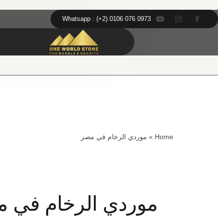
Ski
خطى
t
لى
Whatsapp : (+2) 0106 076 0973
conten
لمحتوى
Home
»
موردي الرخام في مصر
موردي الرخام في 