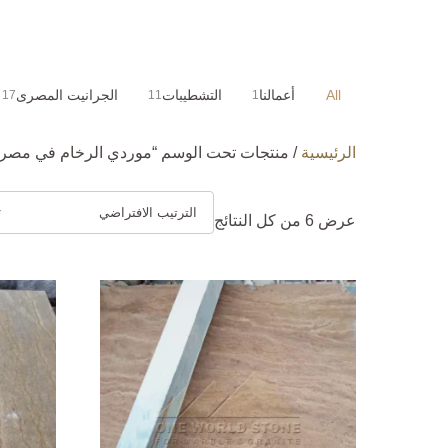
All
أعمالنا
التشطيبات
الجرانيت المصرى
17
11
1
الرئيسية
/ منتجات تحت الوسم “موردي الرخام في مصر”
عرض ⁦6⁩ من كل النتائج