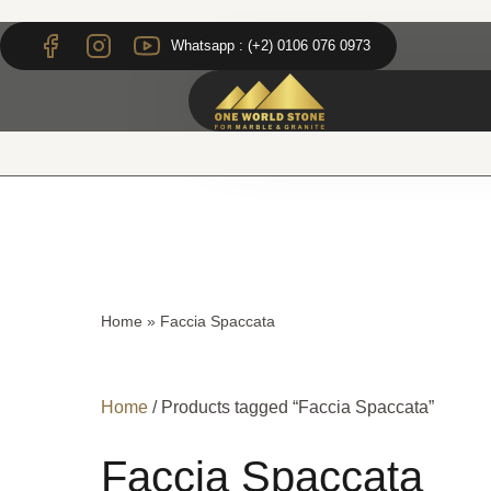
Skip
Skip
to
to
Whatsapp : (+2) 0106 076 0973
content
content
Home
»
Faccia Spaccata
Home
/ Products tagged “Faccia Spaccata”
Faccia Spaccata