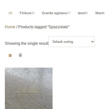
All
Finiture
Granito egiziano
lavori
Marmo e
11
17
1
Home
/ Products tagged “Spazzolato”
Showing the single result
▦
☰