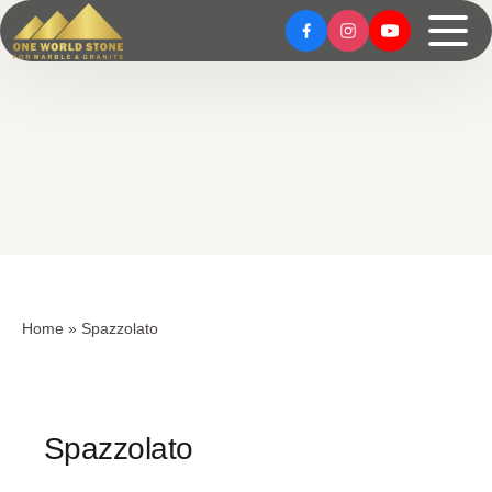
Skip
Skip
to
to
content
content
Home
»
Spazzolato
Spazzolato