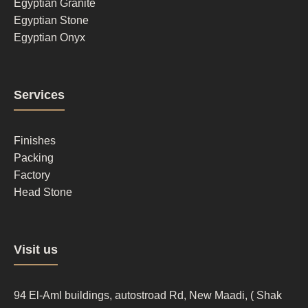
Egyptian Granite
Egyptian Stone
Egyptian Onyx
Footer
Services
column
2
Finishes
Packing
Factory
Head Stone
Footer
Visit us
column
3
94 El-Aml buildings, autostroad Rd, New Maadi, ( Shak