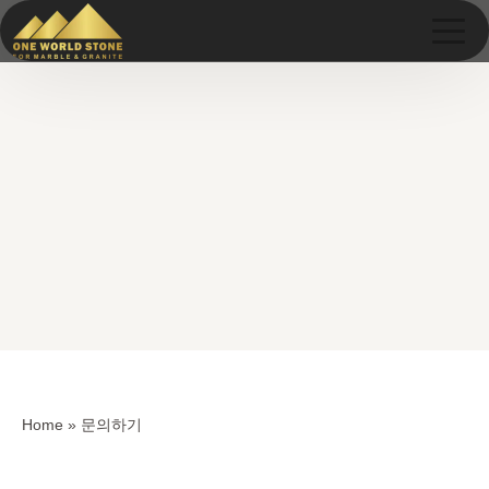
Skip
Skip
to
to
content
content
Home
»
문의하기