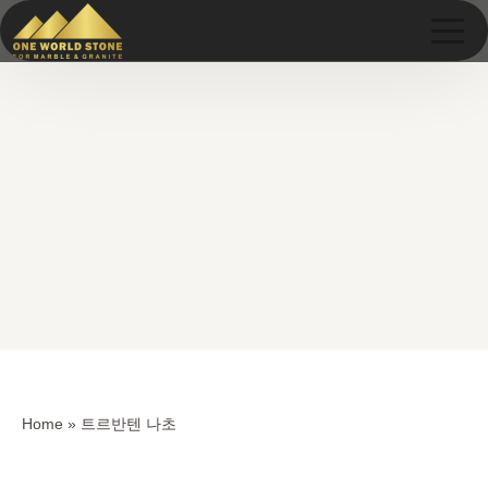
Skip
Skip
to
to
content
content
Home
»
트르반텐 나초