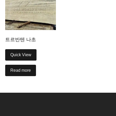
트르반텐 나초
Quick View
Read more