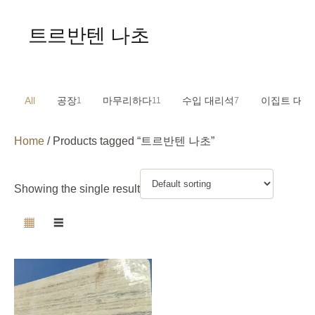
트르반텐 나초
All
공장
마무리하다
수입 대리석
이집트 대리
1
11
7
Home
/ Products tagged “트르반텐 나초”
Showing the single result
▦
☰