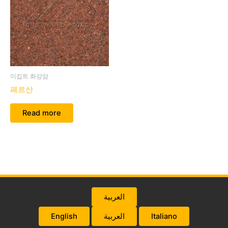
이집트 화강암
페르산
Read more
العربية
English
العربية
Italiano