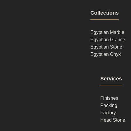
Footer
Collections
column
1
Egyptian Marble
Egyptian Granite
Egyptian Stone
Egyptian Onyx
Footer
Services
column
2
Finishes
Packing
Factory
Head Stone