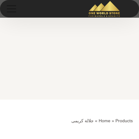
Ski
خطى
t
لى
conten
لمحتوى
Products
»
Home
»
جلالة كريمى