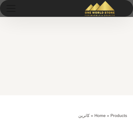
Ski
خطى
t
لى
conten
لمحتوى
Products
»
Home
»
كاترين