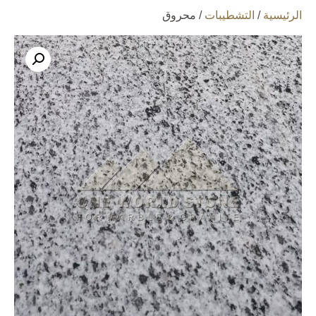
الرئيسية
/
التشطيبات
/ محروق