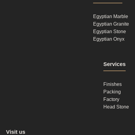
column
1
Egyptian Marble
Egyptian Granite
Egyptian Stone
Egyptian Onyx
Footer
Services
column
2
Finishes
Packing
Factory
Head Stone
Footer
Visit us