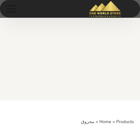
Ski
خطى
t
لى
conten
لمحتوى
Products
»
Home
»
محروق