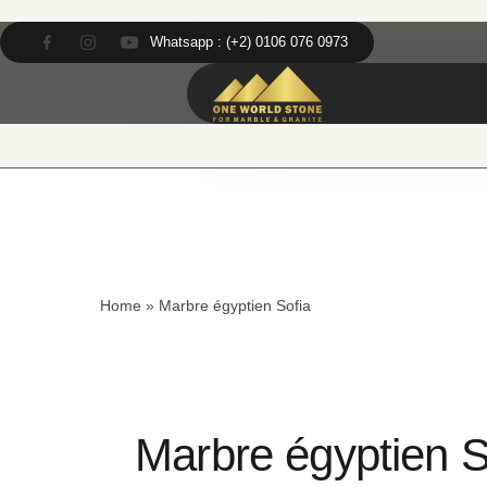
Skip
Skip
to
to
Whatsapp : (+2) 0106 076 0973
content
content
Home
»
Marbre égyptien Sofia
Marbre égyptien S