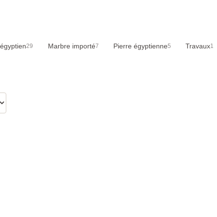
égyptien
Marbre importé
Pierre égyptienne
Travaux
29
7
5
1