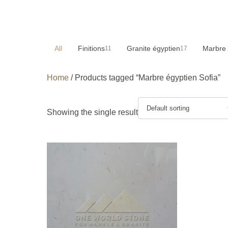
All
Finitions
Granite égyptien
Marbre 
11
17
Home
/ Products tagged “Marbre égyptien Sofia”
Showing the single result