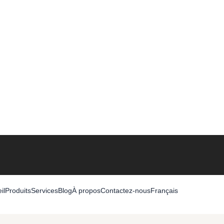
il
Produits
Services
Blog
À propos
Contactez-nous
Français