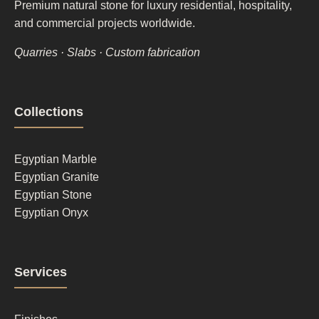
Premium natural stone for luxury residential, hospitality,
and commercial projects worldwide.
Quarries · Slabs · Custom fabrication
Footer
Collections
column
1
Egyptian Marble
Egyptian Granite
Egyptian Stone
Egyptian Onyx
Footer
Services
column