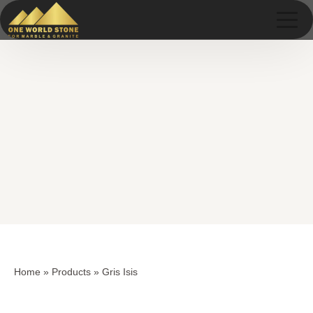
Skip
Skip
to
to
content
content
Home
»
Products
»
Gris Isis