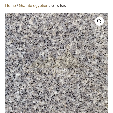
Home
/
Granite égyptien
/ Gris Isis