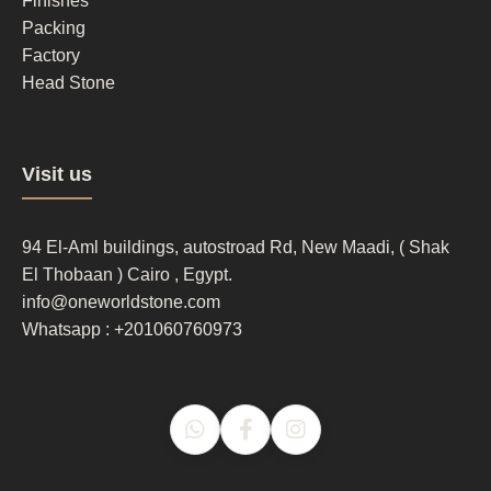
2
Finishes
Packing
Factory
Head Stone
Footer
Visit us
column
3
94 El-Aml buildings, autostroad Rd, New Maadi, ( Shak
El Thobaan ) Cairo , Egypt.
info@oneworldstone.com
Whatsapp : +201060760973