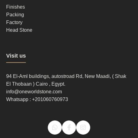
2
Finishes
Packing
Factory
Head Stone
Footer
Visit us
column
3
94 El-Aml buildings, autostroad Rd, New Maadi, ( Shak
El Thobaan ) Cairo , Egypt.
info@oneworldstone.com
Whatsapp : +201060760973