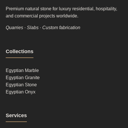
Premium natural stone for luxury residential, hospitality,
and commercial projects worldwide.
Quarries · Slabs · Custom fabrication
Footer
Collections
column
1
Egyptian Marble
Egyptian Granite
Egyptian Stone
Egyptian Onyx
Footer
Services
column