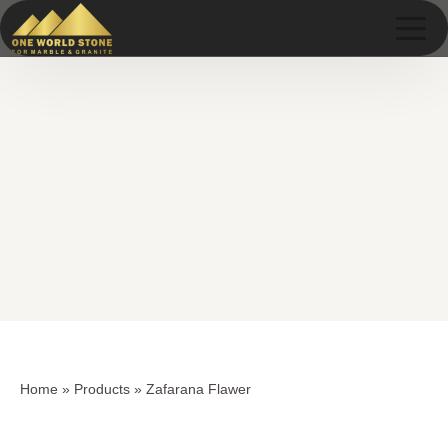
Skip
Skip
to
to
content
content
Home
»
Products
»
Zafarana Flawer