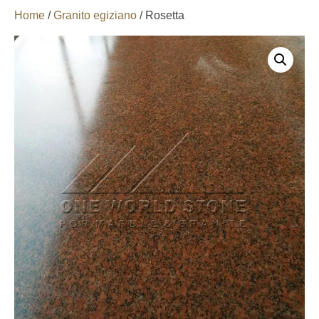
Home
/
Granito egiziano
/ Rosetta