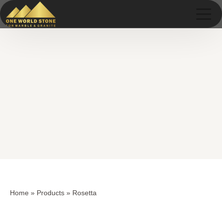
Skip
Skip
to
to
content
content
Home
»
Products
»
Rosetta