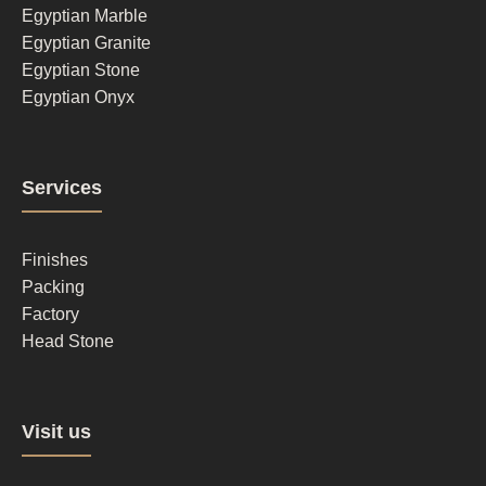
1
Egyptian Marble
Egyptian Granite
Egyptian Stone
Egyptian Onyx
Footer
Services
column
2
Finishes
Packing
Factory
Head Stone
Footer
Visit us
column