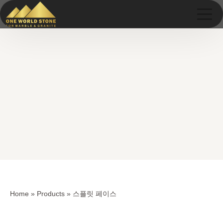
Skip
Skip
to
to
content
content
Home
»
Products
»
스플릿 페이스