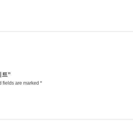
라이트”
 fields are marked
*