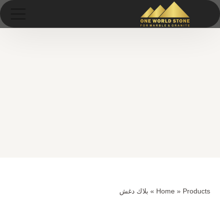
Ski
خطى
t
لى
conten
لمحتوى
Products
»
Home
»
بلاك دغش