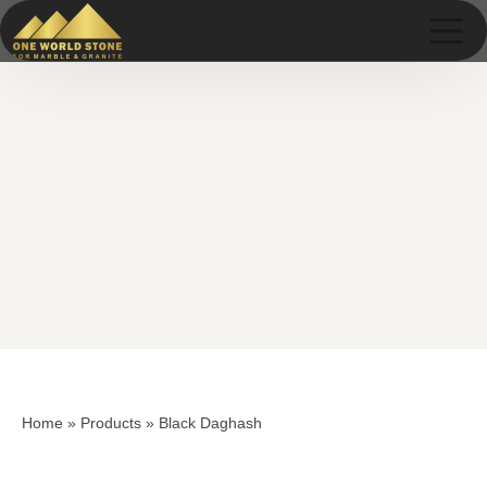
Skip
Skip
to
to
content
content
Home
»
Products
»
Black Daghash