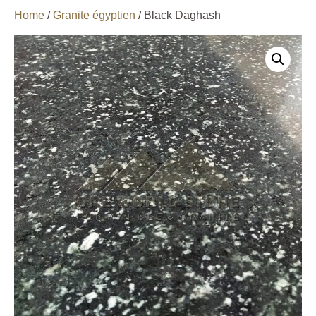
Home
/
Granite égyptien
/ Black Daghash