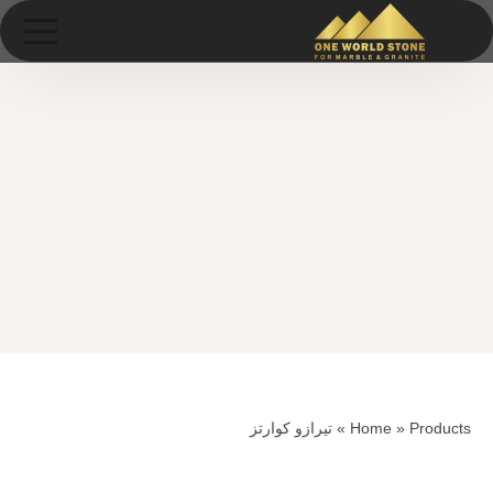
Ski
خطى
t
لى
conten
لمحتوى
Products
»
Home
»
تيرازو كوارتز