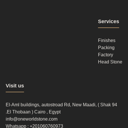
Footer
Services
column
2
Finishes
Packing
Factory
Head Stone
Footer
Visit us
column
3
94 El-Aml buildings, autostroad Rd, New Maadi, ( Shak
El Thobaan ) Cairo , Egypt.
info@oneworldstone.com
Whatsapp : +201060760973