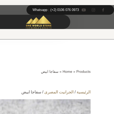
Ski
خطى
t
لى
Whatsapp : (+2) 0106 076 0973
conten
لمحتوى
Products
»
Home
»
سفاجا ابيض
الرئيسية
/
الجرانيت المصرى
/ سفاجا ابيض