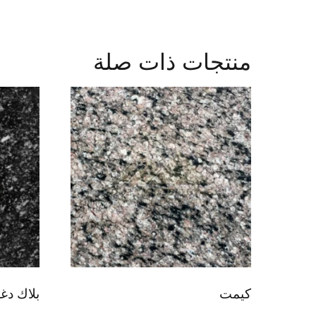
منتجات ذات صلة
كيمت
بلاك د