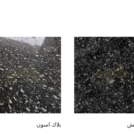
غش
بلاك اسون