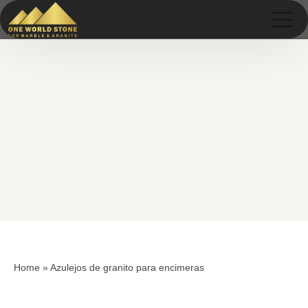
Skip
Skip
to
to
content
content
Home
»
Azulejos de granito para encimeras