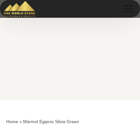
Skip
Skip
to
to
content
content
Home
»
Mármol Egipcio Silvia Green