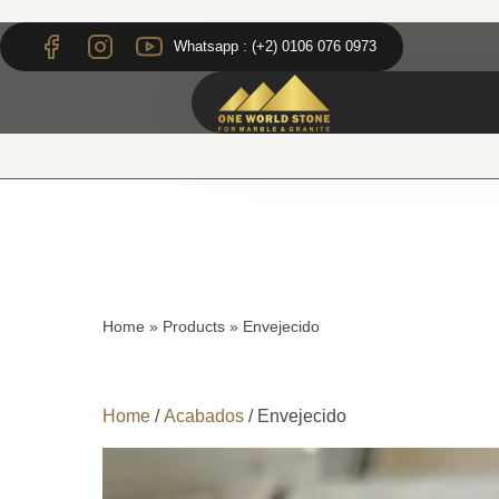
Skip
Skip
to
to
Whatsapp : (+2) 0106 076 0973
content
content
Home
»
Products
»
Envejecido
Home
/
Acabados
/ Envejecido