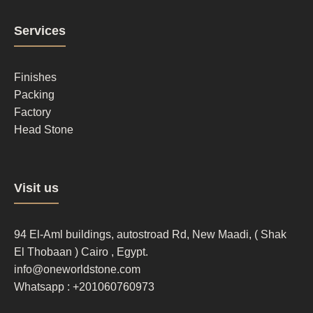
Footer
Services
column
2
Finishes
Packing
Factory
Head Stone
Footer
Visit us
column
3
94 El-Aml buildings, autostroad Rd, New Maadi, ( Shak
El Thobaan ) Cairo , Egypt.
info@oneworldstone.com
Whatsapp : +201060760973