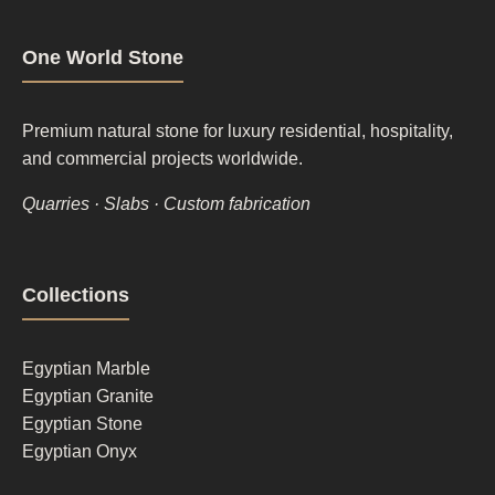
One World Stone
Premium natural stone for luxury residential, hospitality,
and commercial projects worldwide.
Quarries · Slabs · Custom fabrication
Footer
Collections
column
1
Egyptian Marble
Egyptian Granite
Egyptian Stone
Egyptian Onyx