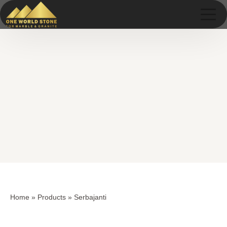
Skip
Skip
to
to
content
content
Home
»
Products
»
Serbajanti