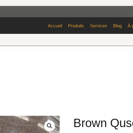
Accueil
Produits
Services
Blog
À 
Brown Qus