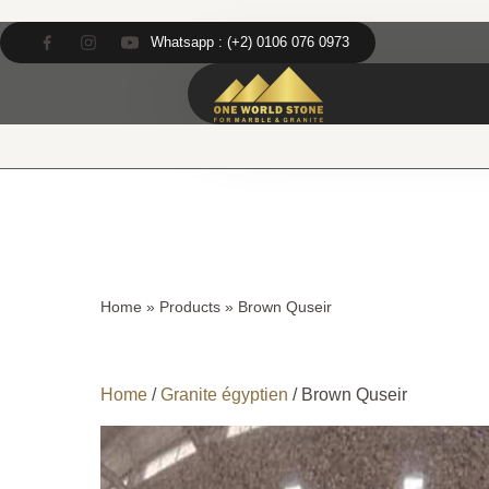
Skip
Skip
to
to
Whatsapp : (+2) 0106 076 0973
content
content
Home
»
Products
»
Brown Quseir
Home
/
Granite égyptien
/ Brown Quseir