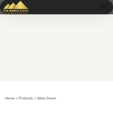
Skip
Skip
to
to
content
content
Home
»
Products
»
Silvia Green