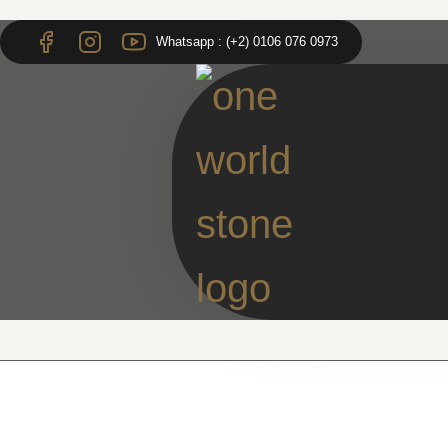
Skip
Skip
to
to
Whatsapp : (+2) 0106 076 0973
content
content