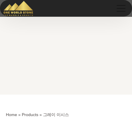
Skip
Skip
to
to
content
content
Home
»
Products
»
그레이 이시스