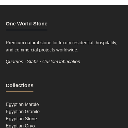
One World Stone
Premium natural stone for luxury residential, hospitality,
and commercial projects worldwide.
Quarries · Slabs · Custom fabrication
Footer
Collections
column
1
Egyptian Marble
Egyptian Granite
Egyptian Stone
Egyptian Onyx