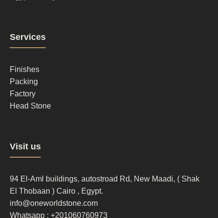
Footer
Services
column
2
Finishes
Packing
Factory
Head Stone
Footer
Visit us
column
3
94 El-Aml buildings, autostroad Rd, New Maadi, ( Shak
El Thobaan ) Cairo , Egypt.
info@oneworldstone.com
Whatsapp : +201060760973