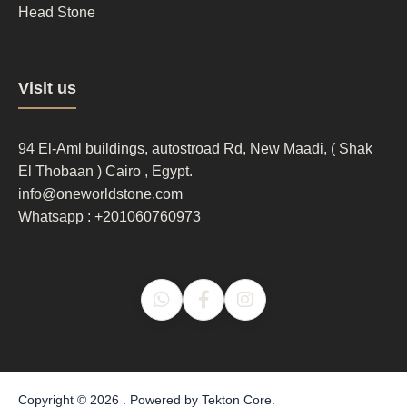
Head Stone
Footer
Visit us
column
3
94 El-Aml buildings, autostroad Rd, New Maadi, ( Shak
El Thobaan ) Cairo , Egypt.
info@oneworldstone.com
Whatsapp : +201060760973
Copyright © 2026 . Powered by
Tekton Core
.