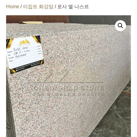
Home
/
이집트 화강암
/ 로사 엘 나스르