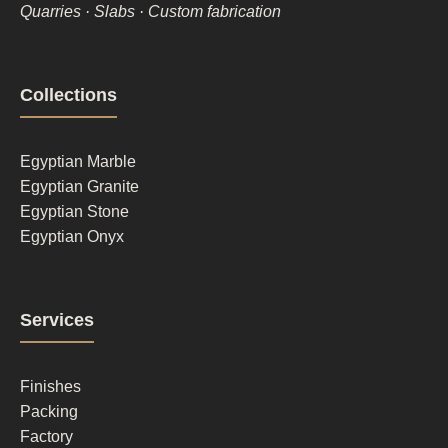
Quarries · Slabs · Custom fabrication
Footer
Collections
column
1
Egyptian Marble
Egyptian Granite
Egyptian Stone
Egyptian Onyx
Footer
Services
column
2
Finishes
Packing
Factory