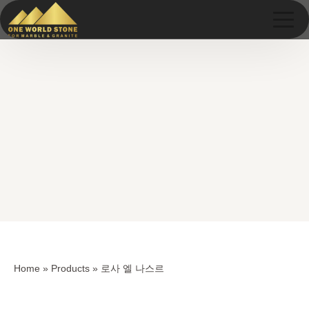
Skip
Skip
to
to
content
content
Home
»
Products
»
로사 엘 나스르