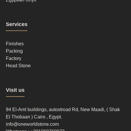
Footer
Services
column
2
Finishes
Packing
Factory
Head Stone
Footer
Visit us
column
3
94 El-Aml buildings, autostroad Rd, New Maadi, ( Shak
El Thobaan ) Cairo , Egypt.
info@oneworldstone.com