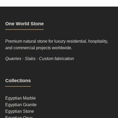
One World Stone
Premium natural stone for luxury residential, hospitality,
and commercial projects worldwide.
Quarries · Slabs · Custom fabrication
Footer
Collections
column
1
Egyptian Marble
Egyptian Granite
Egyptian Stone
Egyptian Onyx