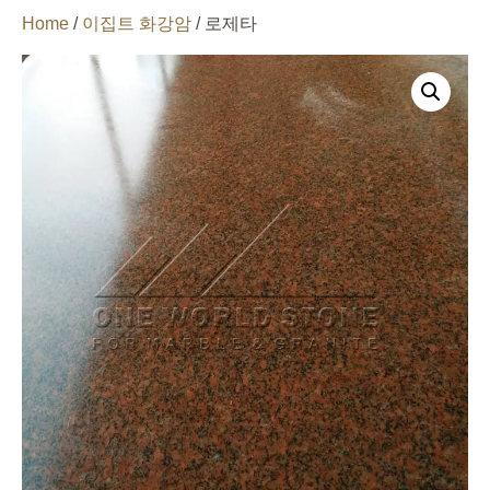
Home
/
이집트 화강암
/ 로제타