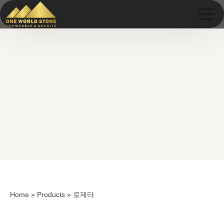
Skip
Skip
to
to
content
content
Home
»
Products
»
로제타